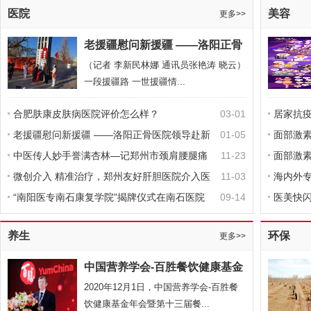
医院
美容
更多>>
老援疆慰问新援疆 ——洛阳正骨
国家卫健委：3月23日0—24时新增确诊病例78
医院领导赴新疆哈密慰问援疆医
（记者 李新民林娜 通讯员张艳涛 晓云）
务
一段援疆路 一世援疆情...
例 累计治愈出院病例7
合肥肤康皮肤病医院评价怎么样？
03-01
居家抗
老援疆慰问新援疆 ——洛阳正骨医院领导赴新
01-05
面部激
疆哈密慰问援疆医务
中医传人妙手誉满杏林—记郑州市颈肩腰腿痛
11-23
面部激
医院院长邵华磊
微创介入 精准治疗，郑州友好肝胆医院介入医
11-03
海内外专
学技术启动在即
“南阳医专南石康复学院”揭牌仪式在南石医院
09-14
医美快
隆重举行
我圆梦
生态中国：河北大厂打造北京城市副中心后花
养生
环保
更多>>
园
中国营养学会-百胜餐饮健康基金
揭晓2020年度资助项目 暨第十三
2020年12月1日，中国营养学会-百胜餐
届
饮健康基金年会暨第十三届餐...