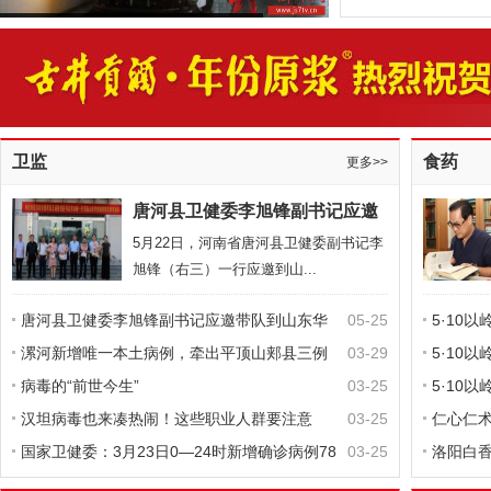
火神山医院：“消杀机器人”进“红区”
卫监
食药
更多>>
唐河县卫健委李旭锋副书记应邀
带队到山东华信制药集团参观考
5月22日，河南省唐河县卫健委副书记李
察
旭锋（右三）一行应邀到山...
汉坦病毒也来凑热闹！这些职业人群要注意
唐河县卫健委李旭锋副书记应邀带队到山东华
05-25
5·10
信制药集团参观考察
漯河新增唯一本土病例，牵出平顶山郏县三例
03-29
律失常
5·10
无症状感染者
病毒的“前世今生”
03-25
失常防
5·10
汉坦病毒也来凑热闹！这些职业人群要注意
03-25
常防治
仁心仁
国家卫健委：3月23日0—24时新增确诊病例78
03-25
洛阳白香
例 累计治愈出院病例7