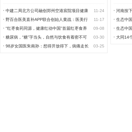
中建二局北方公司融创郑州空港宸院项目健康
11-24
河南按下
义诊活动
野百合医美直补APP联合创始人黄战：医美行
11-17
生态中国
业迎来创业拐点
“红枣食药同源，健康红动中国”首届红枣食养
09-08
观林示
生态中
峰会在新郑召开
糖尿病，“糖”字当头，自然与饮食有着密不可
03-30
园
大同14
分的联系。
98岁女国医朱南孙：想得开放得下，病痛走长
03-25
寿来