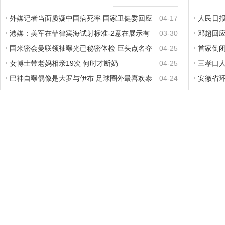
外媒记者当面质疑中国病死率 国家卫健委回应
04-17
人民日
港媒：美军在菲律宾海试射标准-2意在展示有
03-30
邓超回
能力拦截中国导弹
国米密会曼联领袖曝光已秘密体检 巨头点名夺
04-25
再试试
首家倒
拜仁神锋
女博士带老妈相亲19次 何时才断奶
04-25
马奥迪半
三孝口
一男子过安检开玩笑称有炸弹 被调查并罚款
巴神自曝偶像是大罗与伊布 足球圈外最喜欢泰
04-24
安徽省环
森
全覆盖