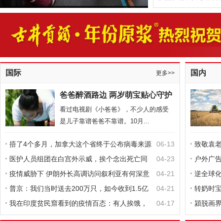
习近平在浙江省安吉县考察
国际
国内
更多>>
爸爸醉酒路边 两岁萌宝贴心守护
看过电视剧《小爸爸》，不少人的感受
是儿子靠谱爸爸不靠谱。10月...
安阳50名支援湖北白衣战士平安凯旋
捂了4个多月，加拿大这个省终于公布病毒来源
06-13
致敬袁
医护人员组团在白宫外示威，挨个念出死亡同
04-23
子弟
户外广
行的名字
疫情威胁下 伊朗外长高调访问叙利亚有何深意
04-21
未来发
逆全球
双方谈了啥
普京：我们当时送去200万只，如今收到1.5亿
04-21
转奶时
只来自中国的口罩
我在印度贫民窟看到的疫情百态：有人挨饿，
04-17
得宝宝
潁脱画
有人追剧
开幕