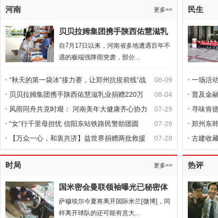
河南
民生
更多>>
贝贝拉姆集团携手陕西佑慧滋乳
G20峰会新闻中心：那些匆匆的身影
业捐赠220万元物资驰援河南
自7月17日以来，河南省多地遭遇百年不
遇的极端强降雨突袭，部分...
“秋天的第一袋冰”接力赛，让郑州抗疫前线“战
08-09
一场活
士”瞬间身心凉爽
贝贝拉姆集团携手陕西佑慧滋乳业捐赠220万
08-04
者“偏爱
普及金
元物资驰援河南
风雨同舟共克时艰： 河南美年大健康齐心协力
07-29
口分公
寻味肯
救援家乡
“女”行千里母担忧 信阳东站铁路民警助团圆
07-29
郑州东
【万众一心，和衷共济】益世界捐赠两批救援
07-28
古建收藏
物资，驰援河南！
有味道
习近平出席金砖国家领导人非正式会晤
时局
热评
更多>>
国米密会曼联领袖曝光已秘密体
检 巨头点名夺拜仁神锋
萨穆埃尔今夏将离开国际米兰[微博]，同
样离开球队的还可能有意大...