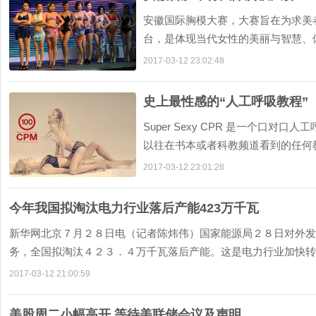
安徽国际胸模大赛，大赛旨在为求美
台，是体现当代女性的美丽与智慧、
美丽自信为宗旨，倡导健康、文明的美丽
2017-03-12 23:02:48
史上最性感的“人工呼吸教程”
Super Sexy CPR 是一个口
以往在书本或者科教频道看到的任何
刻。...
2017-03-12 23:01:28
今年我国拟淘汰电力行业落后产能423万千瓦
新华网北京７月２８日电（记者陈炜伟）国家能源局２８日对外发
务，全国拟淘汰４２３．４万千瓦落后产能。这是电力行业加快转变
2017-03-12 21:00:59
美股周二小幅高开 等待美联储会议及声明