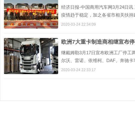
经济日报-中国商用汽车网3月24日
疫情趋于稳定，加之各省市相关扶持
鼓推进。 百业待兴，基建先行。作为经
2020-03-24 22:34:09
欧洲7大重卡制造商相继宣布停
继戴姆勒3月17日宣布欧洲工厂停
尔沃、雷诺、依维柯、DAF、奔驰
肺炎疫情。 截止到3月23日晚9点，国外
2020-03-24 22:33:17