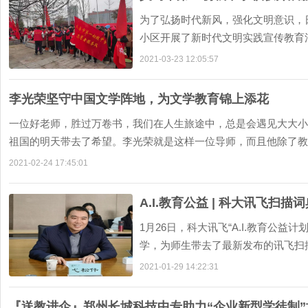
为了弘扬时代新风，强化文明意识，
小区开展了新时代文明实践宣传教育
做了《红船故事》的演讲。他讲述了第一
2021-03-23 12:05:57
李光荣坚守中国文学阵地，为文学教育锦上添花
一位好老师，胜过万卷书，我们在人生旅途中，总是会遇见大大小
祖国的明天带去了希望。李光荣就是这样一位导师，而且他除了教书
2021-02-24 17:45:01
A.I.教育公益 | 科大讯飞扫
1月26日，科大讯飞“A.I.教育公
学，为师生带去了最新发布的讯飞扫
松伟，英语教研组组长谭杰，科大讯飞河
2021-01-29 14:22:31
『送教进企』郑州长城科技中专助力“企业新型学徒制”