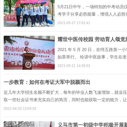
5月21日中午，一场特别的中考动
考学子分享必胜能量，增强人人必胜
带领下，自信满满的通过 理想之门，大
2021-05-27 17:01:41
耀世中医传校园 劳动育人颂党
2021 年 5 月 20 日，在纬五
如荼举行。 绘讲中医故事，学生在
用生动有趣的方式演绎出来，从不同的方
2021-05-21 14:36:53
一步教育：如何在考证大军中脱颖而出
近几年大学招生名额不断扩大，每年的毕业人数飞速增加，就业压
取一些社会证书来充实自己的简历，同时也能获取一定的能力，让自
2021-04-25 13:04:35
义马市第一初级中学积极开展