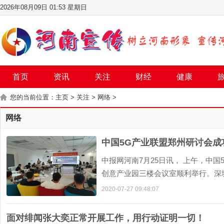
2026年08月09日 01:53 星期日
首页
资讯
关注
财经
健康
您的当前位置：
主页
>
关注
>
网络
>
网络
中国5G产业联盟郑州研讨会成
中报网河南7月25日讯， 上午，中
创意产业园三楼会议室顺利举行。深
州佰腾科技有限公司董事长裴丽、国家知
2020-07-27 09:48:07
面对绯闻张大奕正常开展工作，用行动证明一切！