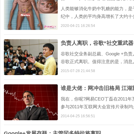
人类能够消化牛奶中乳糖的能力，是
纪中，人类的平均身高增长了大约十
科学的进步使得人类的平均寿命提升了近
2020-04-21 16:26:54
负责人离职，谷歌“社交重武器”G
谷歌社交业务副总裁、Google +负责人
谷歌正式离职。值得注意的是，消息
谷歌企图撼动以Facebook为主导的社交
2015-07-28 21:44:58
谁是大佬：网冲击旧格局 江湖
我在，你呢?网易CEO丁磊在2011
参与2011年互联网大会宣传片录制
事局主席兼首席执行官马化腾、阿里巴巴
2014-04-25 16:56:51
Google+发展存疑：主管冈多特拉将离职