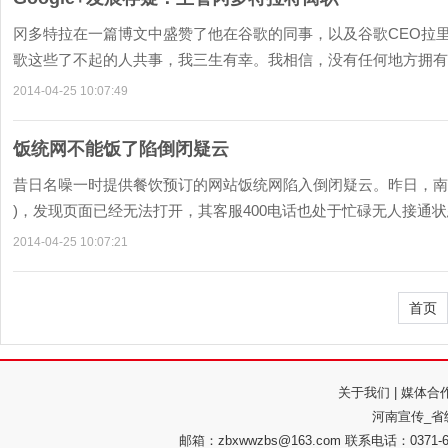
冈多特拉在一篇博文中盛赞了他在谷歌的同事，以及谷歌CEO拉里佩奇(
歌这些了不起的人共事，我三生有幸。我相信，没有任何地方拥有比
2014-04-25 10:07:49
饭统网不能饭了陷倒闭疑云
昔日名噪一时提供餐饮预订的网站饭统网陷入倒闭疑云。昨日，南都记者
)，发现页面已经无法打开，其客服400电话也处于忙碌无人接通状
2014-04-25 10:07:21
首页
关于我们
|
媒体合
河南宣传_省
邮箱：zbxwwzbs@163.com 联系电话：037