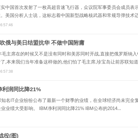
证实中国首次发射了一枚高超音速飞行器，众议院军事委员会成员表
注。美国分析人士说，这标志着中国新型战略核武器和常规导弹技术
步，严重威胁美国多年打造的导弹...
6:57:46
吹俄与美日结盟抗华 不做中国附庸
年毛主席在的时候又不是没有同时和美苏同时开战,直接把俄罗斯纳入
了,本来我们当年准备这样做的,他们怕了毛主席,珍宝岛让前苏联知
...
6:57:38
M净利润同比降21%
球知名IT企业纷纷公布了最新一个财季的业绩，在全球经济尚未完全
绩大受影响。 IBM净利润同比降21% IBM公布的2014...
役(图)