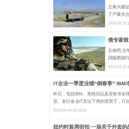
五角大楼
了严重关
出的重要一
2014-04-25 1
俄专家鼓
去做吧,当
国版图就行
中国的厉害了
2014-04-25 1
IT企业一季度业绩“倒春寒” IB
昨日，包括IBM、英特尔以及谷歌等全
苏、各行各业IT支出下滑的背景下，IT企业业
2014-04-19 15:19:22
纽约时装周街拍 一场关于外套的战