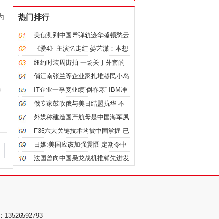
为
热门排行
美侦测到中国导弹轨迹华盛顿愁云
惨雾
《爱4》主演忆走红 娄艺潇：本想
实习
纽约时装周街拍 一场关于外套的
战役(图)
俏江南张兰等企业家扎堆移民小岛
国 自称被逼上岛
与
IT企业一季度业绩“倒春寒” IBM净
利润同比降21%
俄专家鼓吹俄与美日结盟抗华 不
做中国附庸
外媒称建造国产航母是中国海军夙
愿 或迎井喷期
F35六大关键技术均被中国掌握 已
应用歼20
日媒:美国应该加强震慑 定期令中
国卫星暂时失灵
法国曾向中国枭龙战机推销先进发
动机 遭俄打压
3526592793