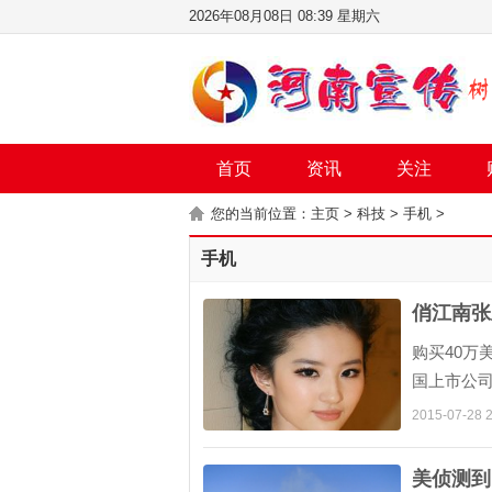
2026年08月08日 08:39 星期六
首页
资讯
关注
您的当前位置：
主页
>
科技
>
手机
>
手机
俏江南张
购买40万
国上市公
余力地向企
2015-07-28 2
美侦测到