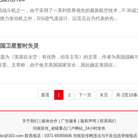
五代战斗机之一，由于采用了一系列世界领先的最新航空技术，F-35成
大推力发动机之外，DSI进气道设计、以宝石台为代表的先...
中国卫星暂时失灵
表题为《美国在太空：有优势，但非主导》的文章，作者为美国战略
普。文章称，由于攸关美国国家安全，因此确定美国在...
首页
1
2
下一页
末页
共
2
页
10
条
关于我们
|
媒体合作
|
广告服务
|
版权声明
|
联系我们
河南宣传_省级重点门户网站_24小时发布
bs@163.com 联系电话：0371-65055606 河南宣传网违法与不良信息举报电话：1