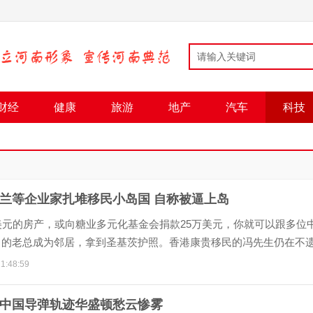
财经
健康
旅游
地产
汽车
科技
兰等企业家扎堆移民小岛国 自称被逼上岛
美元的房产，或向糖业多元化基金会捐款25万美元，你就可以跟多位
司的老总成为邻居，拿到圣基茨护照。香港康贵移民的冯先生仍在不
业家们推荐这个加勒比小岛国的移...
1:48:59
中国导弹轨迹华盛顿愁云惨雾