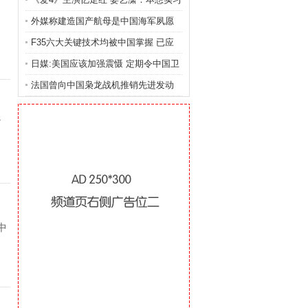
外媒称建造国产航母是中国海军夙愿
或迎井喷期
F35六大关键技术均被中国掌握 已应
用歼20
日媒:美国应该加强震慑 定期令中国卫
星暂时失灵
法国曾向中国枭龙战机推销先进发动
机 遭俄打压
了
中