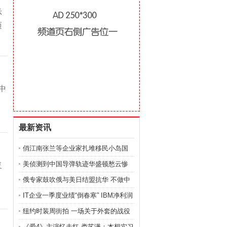
示
迈
中
道
最新资讯
俏江南张兰等企业家扎堆移民小岛国
自称被逼上岛
美侦测到中国导弹轨迹华盛顿愁云惨
复
雾
俄专家鼓吹俄与美日结盟抗华 不做中
国附庸
IT企业一季度业绩“倒春寒” IBM净利润
同比降21%
纽约时装周街拍 一场关于外套的战役
(图)
《爱4》主演忆走红 娄艺潇：本想实习