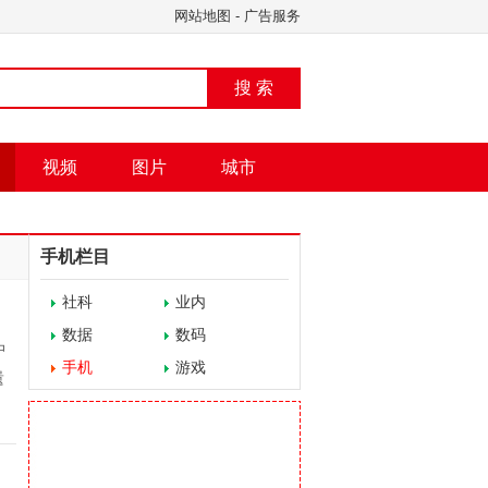
网站地图
-
广告服务
搜 索
视频
图片
城市
手机栏目
社科
业内
数据
数码
中
手机
游戏
遗