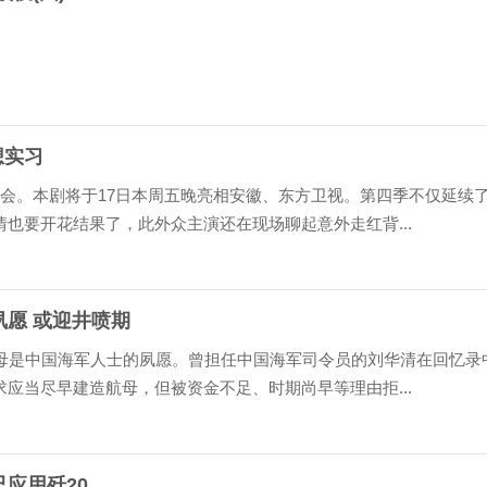
想实习
会。本剧将于17日本周五晚亮相安徽、东方卫视。第四季不仅延续
也要开花结果了，此外众主演还在现场聊起意外走红背...
愿 或迎井喷期
航母是中国海军人士的夙愿。曾担任中国海军司令员的刘华清在回忆录
应当尽早建造航母，但被资金不足、时期尚早等理由拒...
已应用歼20