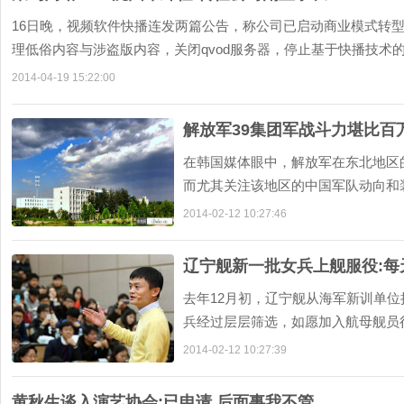
16日晚，视频软件快播连发两篇公告，称公司已启动商业模式转
理低俗内容与涉盗版内容，关闭qvod服务器，停止基于快播技术的
2014-04-19 15:22:00
解放军39集团军战斗力堪比百
在韩国媒体眼中，解放军在东北地区
而尤其关注该地区的中国军队动向和
队在长白山附近进行的演习中，99式主
2014-02-12 10:27:46
辽宁舰新一批女兵上舰服役:每
去年12月初，辽宁舰从海军新训单位
兵经过层层筛选，如愿加入航母舰员
基础薄弱和体能较弱的困难，完成了共同
2014-02-12 10:27:39
黄秋生谈入演艺协会:已申请 后面事我不管