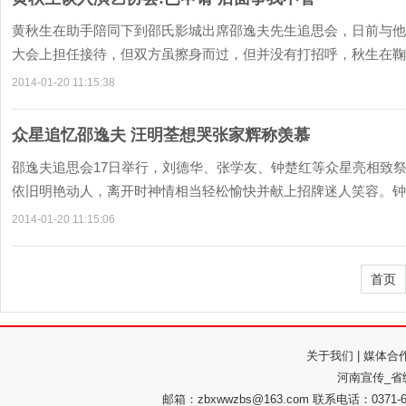
黄秋生在助手陪同下到邵氏影城出席邵逸夫先生追思会，日前与他
大会上担任接待，但双方虽擦身而过，但并没有打招呼，秋生在鞠躬
2014-01-20 11:15:38
众星追忆邵逸夫 汪明荃想哭张家辉称羡慕
邵逸夫追思会17日举行，刘德华、张学友、钟楚红等众星亮相致
依旧明艳动人，离开时神情相当轻松愉快并献上招牌迷人笑容。钟楚
2014-01-20 11:15:06
首页
关于我们
|
媒体合
河南宣传_省
邮箱：zbxwwzbs@163.com 联系电话：037