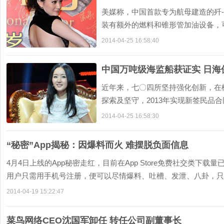
美媒称，中国首款专为航母建造的歼-
装有额外的燃料和锥形管加油设备，
站1月16日指出，这样，当一艘航母起飞
2014-04-25 16:58:40
中国万吨级海监船获证实 日海保
近年来，七〇四所坚持强化创新，在
探索及坚守，2013年实现新签民品合
断取得新突破。 突破一：在海洋工程领
2014-04-25 16:58:30
“秘密”App揭秘：因爆料而火 难摆脱负面信息
4月4日上线的App秘密走红，目前在App Store免费社交类下
用户只需用手机号注册，便可以尽情爆料、吐槽、发泄、八卦，只有
2014-04-19 15:22:47
菜鸟网络CEO沈国军卸任 转任公司副董事长